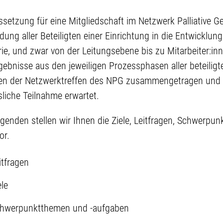
setzung für eine Mitgliedschaft im Netzwerk Palliative Geri
dung aller Beteiligten einer Einrichtung in die Entwicklu
rie, und zwar von der Leitungsebene bis zu Mitarbeiter:in
gebnisse aus den jeweiligen Prozessphasen aller beteilig
n der Netzwerktreffen des NPG zusammengetragen und a
sliche Teilnahme erwartet.
genden stellen wir Ihnen die Ziele, Leitfragen, Schwerp
or.
tfragen
le
 zeichnet eine vollstationäre Pflegeeinrichtung mit Hospiz
petenz aus?
hwerpunktthemen und -aufgaben
eiligte Pflegeheime führen die Palliative Geriatrie ein und 
 können diese Pflegeheime in vorhandene Strukturen inte