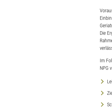
Voraus
Einbin
Geriat
Die Er
Rahme
verläs
Im Fol
NPG v
Lei
Zie
Was
Kom
Sc
Bet
Wie