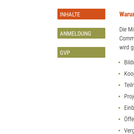
Waru
INHALTE
Die Mi
ANMELDUNG
Commu
wird g
GVP
Bild
Koop
Teil
Proj
Einb
Öffe
Ver