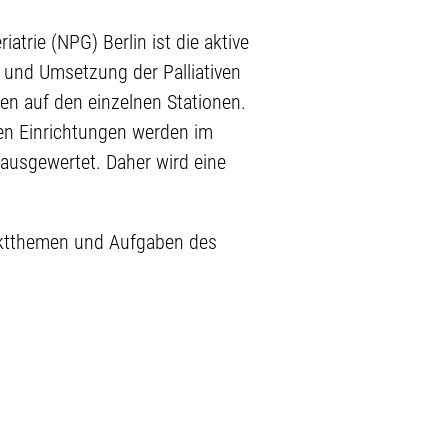
atrie (NPG) Berlin ist die aktive
ng und Umsetzung der Palliativen
nen auf den einzelnen Stationen.
ten Einrichtungen werden im
usgewertet. Daher wird eine
unktthemen und Aufgaben des
kultur und Palliative Care-
tragen mit dazu bei, dass
griert werden?