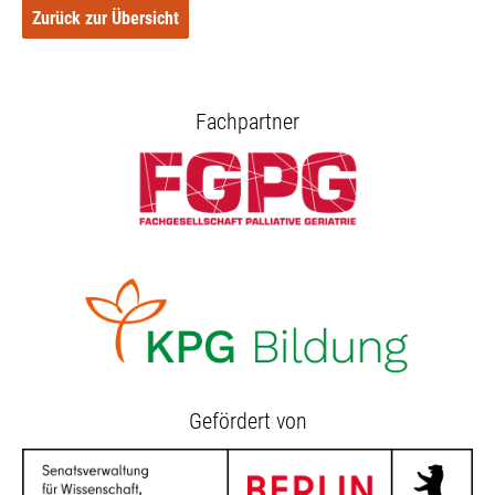
Vordergrund stehen. Ein Fortbildungskonzept zum
Zurück zur Übersicht
Thema Palliative Geriatrie wird ein Schwerpunkt
sein.
Fachpartner
Im Zentrum unser Treffen werden nicht notwendige
Pflegebedarfe, sondern die individuellen Bedürfnisse
stehen. Wir möchten Palliative Pflege leben und den
Betroffenen so begleiten, dass er möglichst aktiv
und selbstbestimmt sein Leben bis zum Tod gehen
kann.
Gefördert von