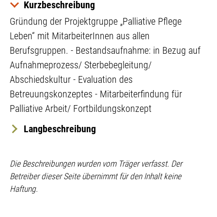
Kurzbeschreibung
Gründung der Projektgruppe „Palliative Pflege
Leben“ mit MitarbeiterInnen aus allen
Berufsgruppen. - Bestandsaufnahme: in Bezug auf
Aufnahmeprozess/ Sterbebegleitung/
Abschiedskultur - Evaluation des
Betreuungskonzeptes - Mitarbeiterfindung für
Palliative Arbeit/ Fortbildungskonzept
Langbeschreibung
Eine Auftaktveranstaltung und Information zur
Projektgruppe „Palliative Pflege“ erfolgte am 21. 02.
Die Beschreibungen wurden vom Träger verfasst. Der
2017 und das 1. Treffen fand am 11.04.2017 statt.
Betreiber dieser Seite übernimmt für den Inhalt keine
Haftung.
Gemeinsame Sichtung des bestehenden
Betreuungskonzeptes in Bezug auf Ganzheitlichkeit